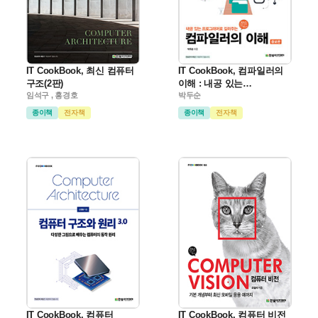
IT CookBook, 최신 컴퓨터
IT CookBook, 컴파일러의
구조(2판)
이해 : 내공 있는
임석구 , 홍경호
프로그래머로 길러주는
박두순
(증보판)
종이책
전자책
종이책
전자책
IT CookBook, 컴퓨터
IT CookBook, 컴퓨터 비전