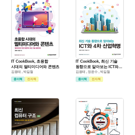
IT CookBook, 초융합
IT CookBook, 최신 기술
시대의 멀티미디어와 콘텐츠
동향으로 알아보는 ICT와
김용태 , 박길철
4차 산업혁명
김용태 , 정윤수 , 박길철
종이책
전자책
종이책
전자책