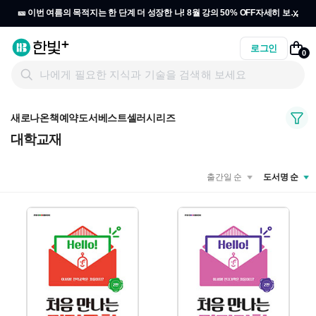
x
🎫 이번 여름의 목적지는 한 단계 더 성장한 나! 8월 강의 50% OFF
자세히 보기
→
로그인
0
새로나온책
예약도서
베스트셀러
시리즈
대학교재
출간일 순
도서명 순