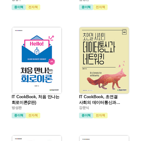
종이책
전자책
종이책
전자책
IT CookBook, 처음 만나는
IT CookBook, 초연결
회로이론(2판)
사회의 데이터통신과
방성완
네트워킹
강문식
종이책
전자책
종이책
전자책