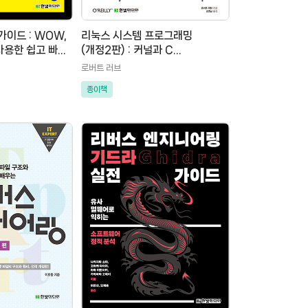
이드 : WOW,
리눅스 시스템 프로그래밍
사용한 쉽고 빠른
(개정2판) : 커널과 C
라이브러리로 풀어가는(리눅스
로버트 러브
3.x 최신 커널 기반)
종이책