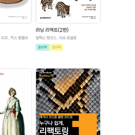
러닝 리액트(2판)
 리우 , 막스 펌펄라
알렉스 뱅크스 , 이브 포셀로
종이책
전자책