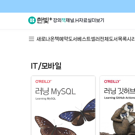
강의
책
채널.H
자료실
더보기
새로나온책
예약도서
베스트셀러
전체도서목록
시
IT/모바일