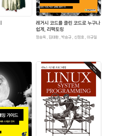
기
레거시 코드를 클린 코드로 누구나
쉽게, 리팩토링
정승욱 , 김태환 , 박승규 , 신정호 , 이규일