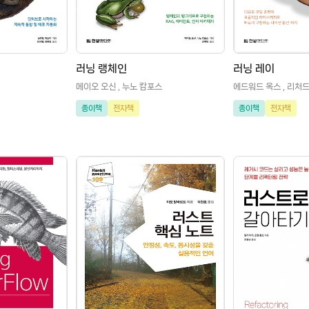
러닝 랭체인
러닝 레이
메이오 오신 , 누노 캄포스
에드워드 옥스 , 리처드
종이책
전자책
종이책
전자책