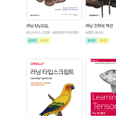
러닝 MySQL
러닝 깃허브 액션
비니시우스 그리파 , 세르게이 쿠즈미체프
브렌트 래스터
종이책
전자책
종이책
전자책