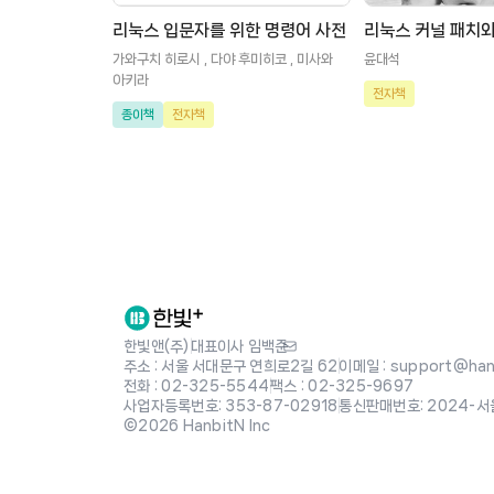
리눅스 입문자를 위한 명령어 사전
리눅스 커널 패치와
가와구치 히로시 , 다야 후미히코 , 미사와
윤대석
아키라
전자책
종이책
전자책
한빛앤(주)
|
대표이사 임백준
주소 : 서울 서대문구 연희로2길 62
|
이메일 : support@hanb
전화 : 02-325-5544
|
팩스 : 02-325-9697
사업자등록번호: 353-87-02918
|
통신판매번호: 2024-서
©2026 HanbitN Inc