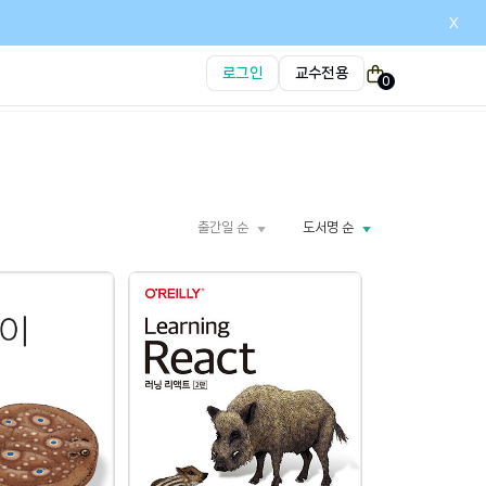
x
로그인
교수전용
0
출간일 순
도서명 순