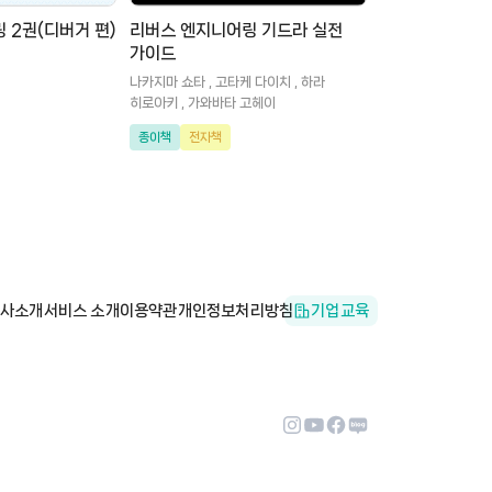
 2권(디버거 편)
리버스 엔지니어링 기드라 실전
가이드
나카지마 쇼타 , 고타케 다이치 , 하라
히로아키 , 가와바타 고헤이
종이책
전자책
사소개
서비스 소개
이용약관
개인정보처리방침
기업교육