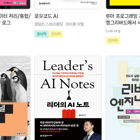
데이터 처리/통합/
로우코드 AI
루아 프로그래밍 가
 로그
앵그리버드에서 
궨덜린 스트리플링 , 마이클 아벨
스크립트 언어
Lua.org
종이책
전자책
전자책