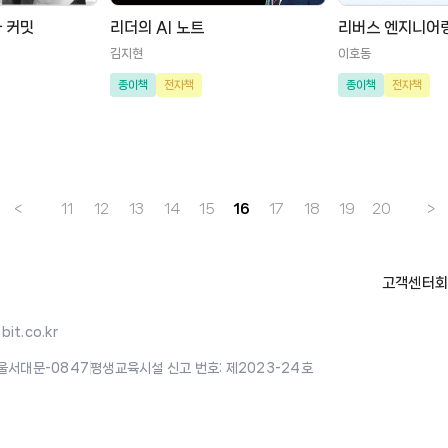
 커밋
리더의 AI 노트
리버스 엔지니어링
김지현
이호동
종이책
전자책
종이책
전자책
<
11
12
13
14
15
16
17
18
19
20
>
고객센터
회
it.co.kr
울서대문-0847
|
평생교육시설 신고 번호: 제2023-24호