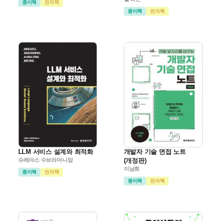
종이책
전자책
종이책
전자책
LLM 서비스 설계와 최적화
개발자 기술 면접 노트
슈레야스 수브라마니암
(개정판)
이남희
종이책
전자책
종이책
전자책