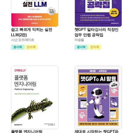
쉽고 빠르게 익히는 실전
챗GPT 일타강사의 직장인
LLM(2판)
업무 만렙 공략집
시난 오즈데미르
이승필
종이책
전자책
종이책
전자책
플랫폼 엔지니어링
제대로 시작하는 챗GPT와