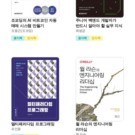
조코딩의 AI 비트코인 자동
주니어 백엔드 개발자가
매매 시스템 만들기
반드시 알아야 할 실무 지식
조동근(조코딩)
최범균
종이책
전자책
종이책
전자책
멀티패러다임 프로그래밍
윌 라슨의 엔지니어링
유인동
리더십
윌 라슨