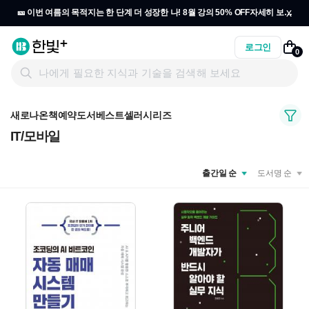
x
🎫 이번 여름의 목적지는 한 단계 더 성장한 나! 8월 강의 50% OFF
자세히 보기
→
로그인
0
새로나온책
예약도서
베스트셀러
시리즈
IT/모바일
출간일 순
도서명 순