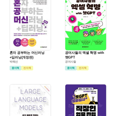
혼자 공부하는 머신러닝
공여사들의 엑셀 혁명 with
+딥러닝(개정판)
챗GPT
박해선
공여사들
종이책
전자책
종이책
전자책