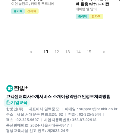
이언 놀런드 , 카미유 푸르니에
AI 활용 with 파이썬
에이먼 엘 암리
종이책
전자책
종이책
전자책
11
<
12
13
14
15
>
고객센터
회사소개
서비스 소개
이용약관
개인정보처리방침
기업교육
한빛앤(주)
대표이사 임백준
이메일 : support@hanbit.co.kr
주소 : 서울 서대문구 연희로2길 62
전화 : 02-325-5544
팩스 : 02-325-9697
사업자등록번호: 353-87-02918
통신판매번호: 2024-서울서대문-0847
평생교육시설 신고 번호: 제2023-24호