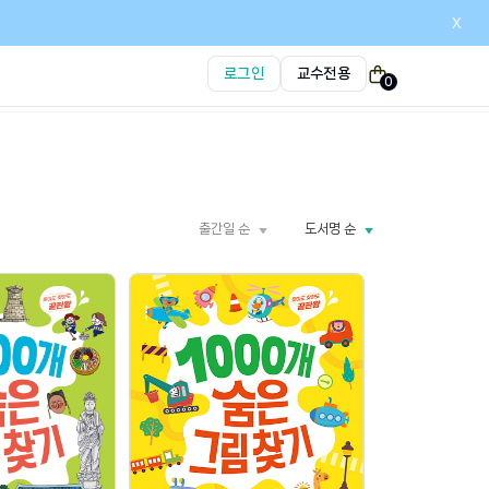
x
로그인
교수전용
0
출간일 순
도서명 순