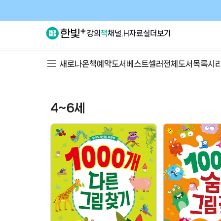
강의
책
채널.H
자료실
더보기
새로나온책
예약도서
베스트셀러
전체도서목록
시
4~6세