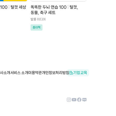
100 : 탈것 세상
똑똑한 두뇌 연습 100 : 탈것,
동물, 축구 세트
발롱 미디어
종이책
사소개
서비스 소개
이용약관
개인정보처리방침
기업교육