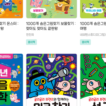
찾기 몬스터 :
1000개 숨은그림찾기 보물찾기 :
1000개 숨은그
판왕
찾아도 찾아도 끝판왕
여행
전진희
네모펜스튜디오(그림)
종이책
종이책