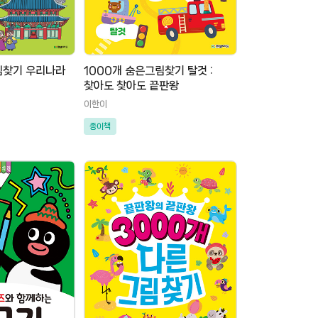
림찾기 우리나라
1000개 숨은그림찾기 탈것 :
찾아도 찾아도 끝판왕
이한이
종이책