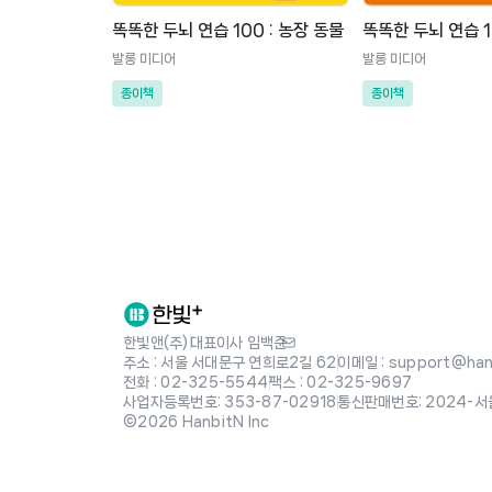
똑똑한 두뇌 연습 100 : 농장 동물
똑똑한 두뇌 연습 1
발롱 미디어
발롱 미디어
종이책
종이책
한빛앤(주)
|
대표이사 임백준
주소 : 서울 서대문구 연희로2길 62
|
이메일 : support@hanb
전화 : 02-325-5544
|
팩스 : 02-325-9697
사업자등록번호: 353-87-02918
|
통신판매번호: 2024-서
©2026 HanbitN Inc