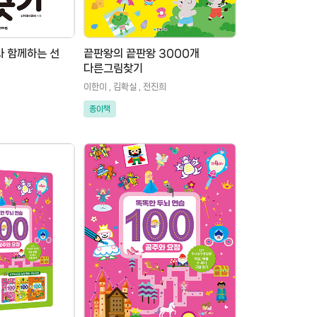
 함께하는 선
끝판왕의 끝판왕 3000개
다른그림찾기
이한이 , 김확실 , 전진희
종이책