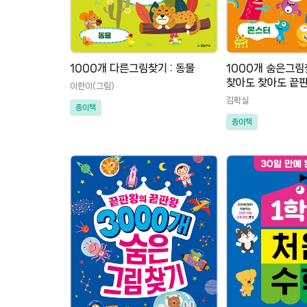
1000개 다른그림찾기 : 동물
1000개 숨은그림
찾아도 찾아도 끝
이한이(그림)
김확실
종이책
종이책