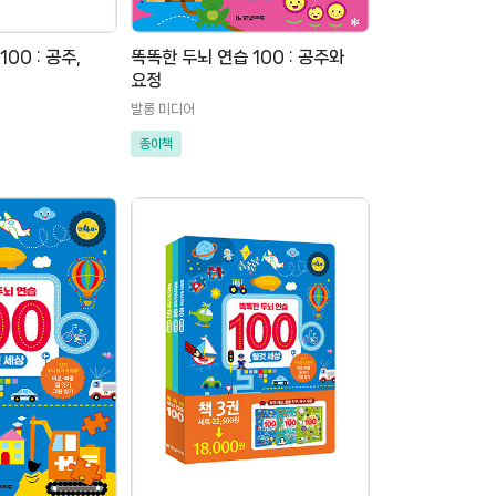
00 : 공주,
똑똑한 두뇌 연습 100 : 공주와
요정
발롱 미디어
종이책