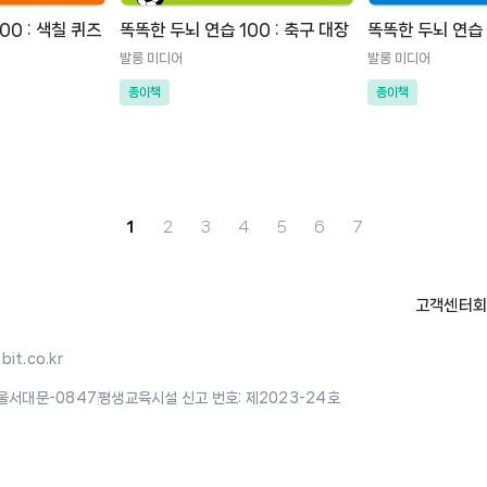
00 : 색칠 퀴즈
똑똑한 두뇌 연습 100 : 축구 대장
똑똑한 두뇌 연습 
발롱 미디어
발롱 미디어
종이책
종이책
1
2
3
4
5
6
7
고객센터
회
it.co.kr
울서대문-0847
|
평생교육시설 신고 번호: 제2023-24호