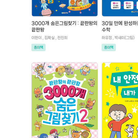
3000개 숨은그림찾기 : 끝판왕의
30일 만에 완성하
끝판왕
수학
이한이 , 김확실 , 전진희
하유정 , 박새미(그림)
종이책
종이책