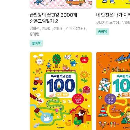
끝판왕의 끝판왕 3000개
내 안전은 내가 지
숨은그림찾기 2
구니자키 노부에 , 무라
김희선 , 박새미 , 양혜민 , 장우주(그림) ,
종이책
홍혜련
종이책