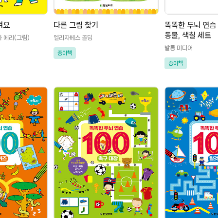
켜요
다른 그림 찾기
똑똑한 두뇌 연습 1
동물, 색칠 세트
타 에리(그림)
엘리자베스 골딩
발롱 미디어
종이책
종이책