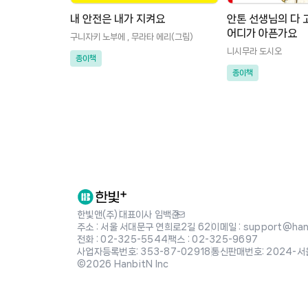
내 안전은 내가 지켜요
안톤 선생님의 다 고
어디가 아픈가요
구니자키 노부에 , 무라타 에리(그림)
니시무라 도시오
종이책
종이책
한빛앤(주)
|
대표이사 임백준
주소 : 서울 서대문구 연희로2길 62
|
이메일 : support@hanb
전화 : 02-325-5544
|
팩스 : 02-325-9697
사업자등록번호: 353-87-02918
|
통신판매번호: 2024-서
©2026 HanbitN Inc