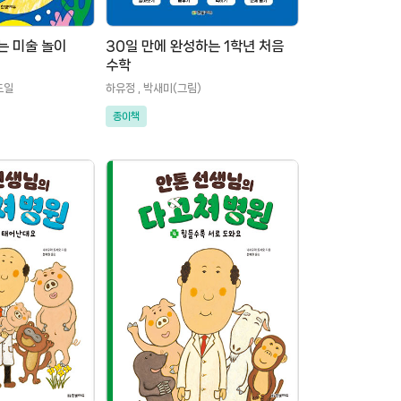
는 미술 놀이
30일 만에 완성하는 1학년 처음
수학
도일
하유정 , 박새미(그림)
종이책