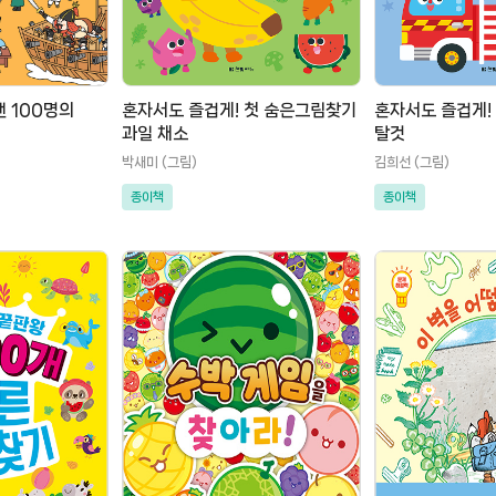
낸 100명의
혼자서도 즐겁게! 첫 숨은그림찾기
혼자서도 즐겁게!
과일 채소
탈것
박새미 (그림)
김희선 (그림)
종이책
종이책