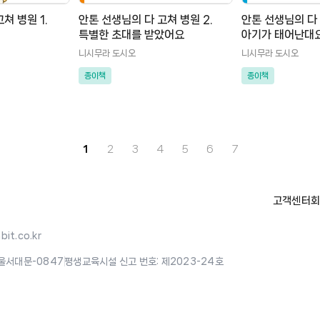
쳐 병원 1.
안톤 선생님의 다 고쳐 병원 2.
안톤 선생님의 다 
특별한 초대를 받았어요
아기가 태어난대
니시무라 도시오
니시무라 도시오
종이책
종이책
1
2
3
4
5
6
7
고객센터
회
it.co.kr
울서대문-0847
|
평생교육시설 신고 번호: 제2023-24호