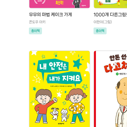
무무의 마법 케이크 가게
1000개 다른그림찾
콘도우 아키
이한이(그림)
종이책
종이책