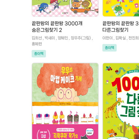
끝판왕의 끝판왕 3000개
끝판왕의 끝판왕 3
숨은그림찾기 2
다른그림찾기
김희선 , 박새미 , 양혜민 , 장우주(그림) ,
이한이 , 김확실 , 전진희
홍혜련
종이책
종이책