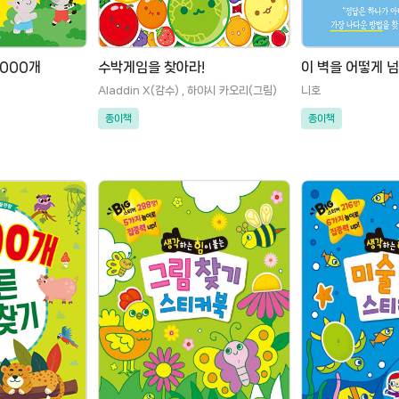
000개
수박게임을 찾아라!
이 벽을 어떻게 
Aladdin X(감수) , 하야시 카오리(그림)
니호
종이책
종이책