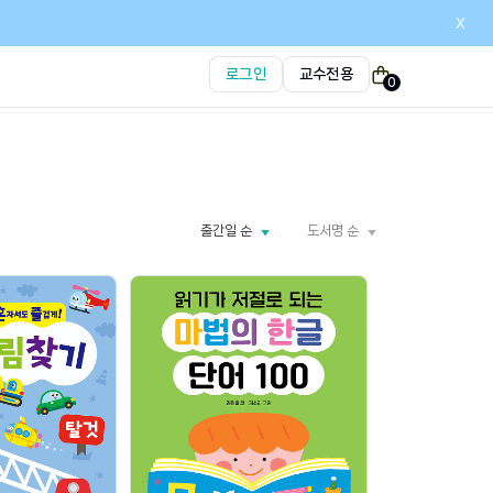
x
로그인
교수전용
0
출간일 순
도서명 순