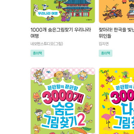
1000개 숨은그림찾기 우리나라
찾아라! 한국을 빛
여행
위인들
네모펜스튜디오(그림)
김지연
종이책
종이책