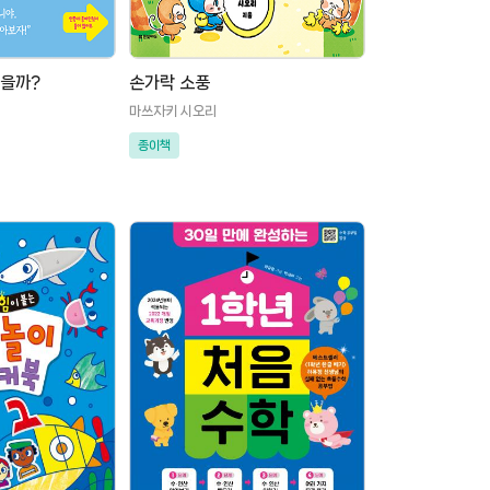
넘을까?
손가락 소풍
마쓰자키 시오리
종이책