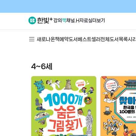
강의
책
채널.H
자료실
더보기
새로나온책
예약도서
베스트셀러
전체도서목록
시
4~6세