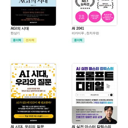
AGI의 시대
AI 2041
한상기
리카이푸 , 천치우판
종이책
전자책
종이책
AI 시대, 우리의 질문
AI 실전 마스터 칼릭스의