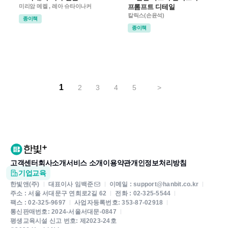
미리암 메켈 , 레아 슈타이나커
프롬프트 디테일
칼릭스(손윤석)
종이책
종이책
1
2
3
4
5
>
고객센터
회사소개
서비스 소개
이용약관
개인정보처리방침
기업교육
한빛앤(주)
대표이사 임백준
이메일 : support@hanbit.co.kr
주소 : 서울 서대문구 연희로2길 62
전화 : 02-325-5544
팩스 : 02-325-9697
사업자등록번호: 353-87-02918
통신판매번호: 2024-서울서대문-0847
평생교육시설 신고 번호: 제2023-24호