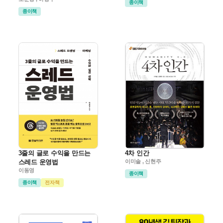
종이책
종이책
3줄의 글로 수익을 만드는
4차 인간
스레드 운영법
이미솔 , 신현주
이동영
종이책
종이책
전자책