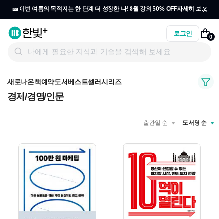
x
🎫 이번 여름의 목적지는 한 단계 더 성장한 나! 8월 강의 50% OFF
자세히 보기
→
로그인
0
새로나온책
예약도서
베스트셀러
시리즈
경제/경영/인문
출간일 순
도서명 순