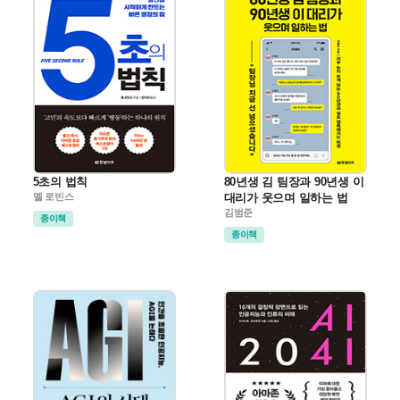
5초의 법칙
80년생 김 팀장과 90년생 이
멜 로빈스
대리가 웃으며 일하는 법
김범준
종이책
종이책