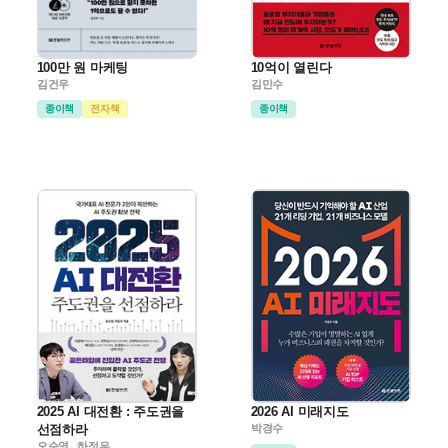
100만 원 마케팅
10억이 열린다
김건우
김민수
종이책
전자책
종이책
2025 AI 대전환 : 주도권을
2026 AI 미래지도
선점하라
박경수
오순영 , 하정우