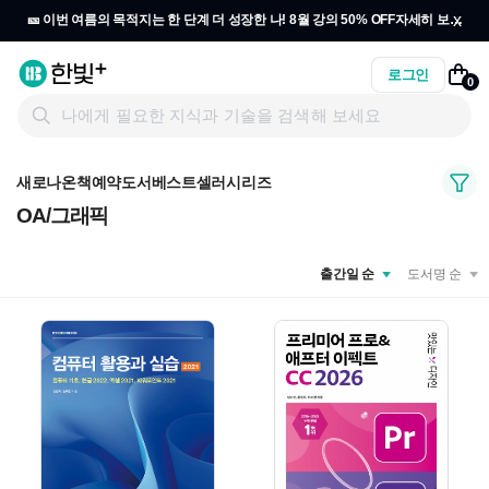
x
🎫 이번 여름의 목적지는 한 단계 더 성장한 나! 8월 강의 50% OFF
자세히 보기
→
로그인
0
새로나온책
예약도서
베스트셀러
시리즈
OA/그래픽
출간일 순
도서명 순