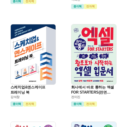
종이책
전자책
종이책
전자책
스케치업&엔스케이프
회사에서 바로 통하는 엑셀
트레이닝 북
FOR STARTERS(전면
강석창
개정판)
전미진
종이책
전자책
종이책
전자책