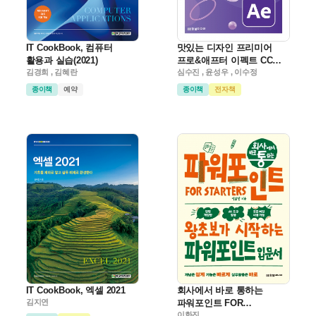
IT CookBook, 컴퓨터
맛있는 디자인 프리미어
활용과 실습(2021)
프로&애프터 이펙트 CC
김경희 , 김혜란
2026
심수진 , 윤성우 , 이수정
종이책
예약
종이책
전자책
IT CookBook, 엑셀 2021
회사에서 바로 통하는
김지연
파워포인트 FOR
STARTERS(전면 개정판)
이화진