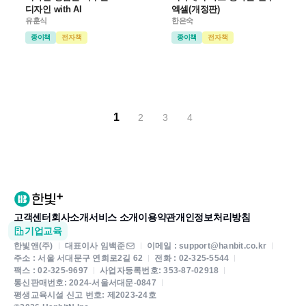
디자인 with AI
엑셀(개정판)
유훈식
한은숙
종이책
전자책
종이책
전자책
1
2
3
4
고객센터
회사소개
서비스 소개
이용약관
개인정보처리방침
기업교육
한빛앤(주)
대표이사 임백준
이메일 : support@hanbit.co.kr
주소 : 서울 서대문구 연희로2길 62
전화 : 02-325-5544
팩스 : 02-325-9697
사업자등록번호: 353-87-02918
통신판매번호: 2024-서울서대문-0847
평생교육시설 신고 번호: 제2023-24호