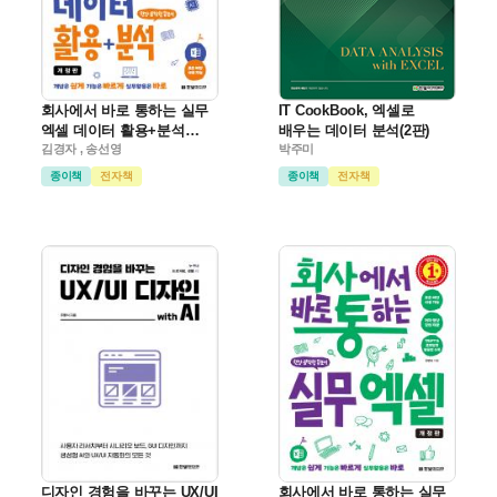
회사에서 바로 통하는 실무
IT CookBook, 엑셀로
엑셀 데이터 활용+분석
배우는 데이터 분석(2판)
(개정판)
김경자 , 송선영
박주미
종이책
전자책
종이책
전자책
디자인 경험을 바꾸는 UX/UI
회사에서 바로 통하는 실무