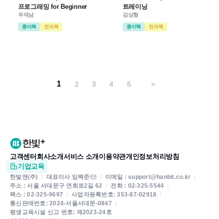
프로그래밍 for Beginner
트레이닝
우재남
김상형
종이책
전자책
종이책
전자책
1
2
3
4
5
>
고객센터
회사소개
서비스 소개
이용약관
개인정보처리방침
기업교육
한빛앤(주)
대표이사 임백준
이메일 : support@hanbit.co.kr
주소 : 서울 서대문구 연희로2길 62
전화 : 02-325-5544
팩스 : 02-325-9697
사업자등록번호: 353-87-02918
통신판매번호: 2024-서울서대문-0847
평생교육시설 신고 번호: 제2023-24호