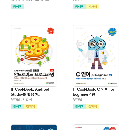
종이책
종이책
전자책
IT CookBook, Android
IT CookBook, C 언어 for
Studio를 활용한
Beginner 4판
안드로이드 프로그래밍(9판)
우재남 , 박길식
우재남
종이책
전자책
종이책
전자책