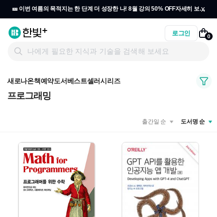
x
🎫 이번 여름의 목적지는 한 단계 더 성장한 나! 8월 강의 50% OFF
자세히 보기
→
로그인
0
새로나온책
예약도서
베스트셀러
시리즈
프로그래밍
출간일 순
도서명 순