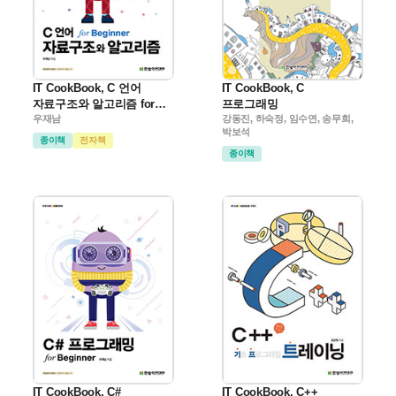
IT CookBook, C 언어
IT CookBook, C
자료구조와 알고리즘 for
프로그래밍
Beginner
우재남
강동진, 하숙정, 임수연, 송무희,
박보석
종이책
전자책
종이책
IT CookBook, C#
IT CookBook, C++