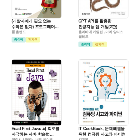
(개발자에게 필요 없는
GPT API를 활용한
수학은 없다) 프로그래머를
인공지능 앱 개발(2판)
위한 수학
폴 올랜드
올리비에 케일린 , 마리 알리스
블레트
종이책
전자책
종이책
전자책
Head First Java: 뇌 회로를
IT CookBook, 문제해결을
자극하는 자바 학습법
위한 컴퓨팅 사고와 파이썬
(개정판)
케이시 시에라 , 버트 베이츠
김지연