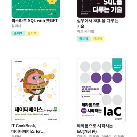
퀵스타트 SQL with 챗GPT
실무에서 SQL을 다루는
정미나
기술
마크 사이먼
종이책
전자책
종이책
전자책
IT CookBook,
테라폼으로 시작하는
데이터베이스 for
IaC(개정판)
Beginner(2판)
우재남
김민수 , 김재준 , 이규석 , 이유종