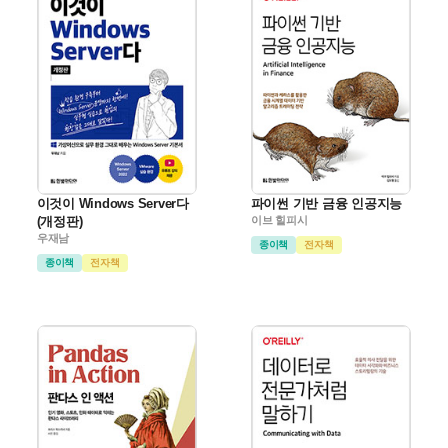
이것이 Windows Server다
파이썬 기반 금융 인공지능
(개정판)
이브 힐피시
우재남
종이책
전자책
종이책
전자책