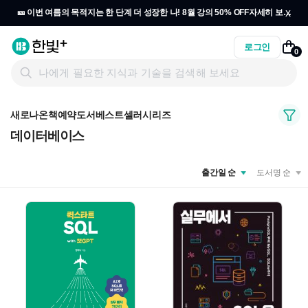
x
🎫 이번 여름의 목적지는 한 단계 더 성장한 나! 8월 강의 50% OFF
자세히 보기
→
로그인
0
새로나온책
예약도서
베스트셀러
시리즈
데이터베이스
출간일 순
도서명 순