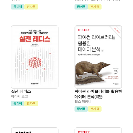
종이책
전자책
종이책
전자책
실전 레디스
파이썬 라이브러리를 활용한
하야시 쇼고
데이터 분석(3판)
웨스 맥키니
종이책
전자책
종이책
전자책