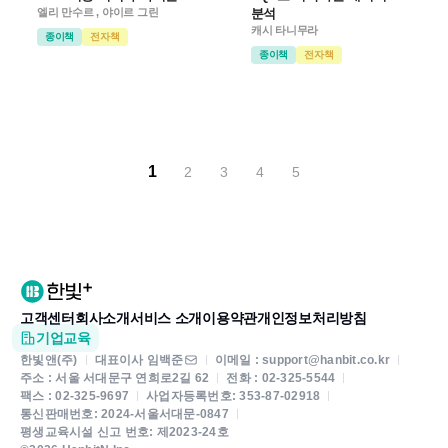
엘리 만수르 , 야이르 그린
분석
캐시 타니무라
종이책
전자책
종이책
전자책
1
2
3
4
5
고객센터
회사소개
서비스 소개
이용약관
개인정보처리방침
기업교육
한빛앤(주)
대표이사 임백준
이메일 : support@hanbit.co.kr
주소 : 서울 서대문구 연희로2길 62
전화 : 02-325-5544
팩스 : 02-325-9697
사업자등록번호: 353-87-02918
통신판매번호: 2024-서울서대문-0847
평생교육시설 신고 번호: 제2023-24호