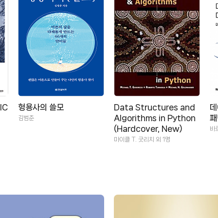
IC
형용사의 쓸모
Data Structures and
데
Algorithms in Python
패
김범준
(Hardcover, New)
바
마이클 T. 굿리치 외 1명