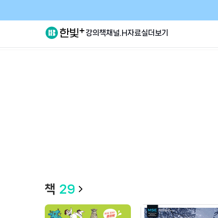
강의
책
채널.H
자료실
더보기
책
29