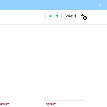
x
로그인
교수전용
0