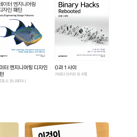
이터 엔지니어링 디자인
0과 1 사이
턴
가와타 아키라 외 4명
르토시 코니에치니