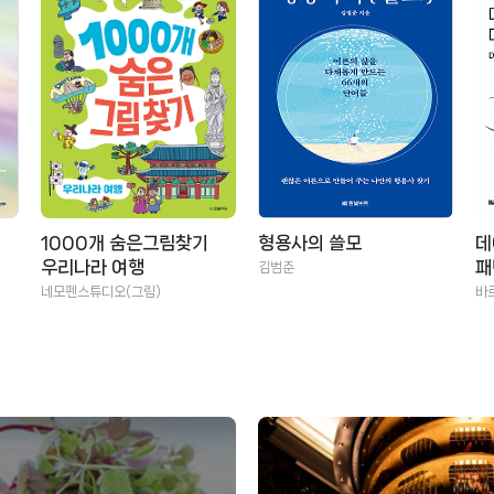
1000개 숨은그림찾기
형용사의 쓸모
데
우리나라 여행
패
김범준
네모펜스튜디오(그림)
바