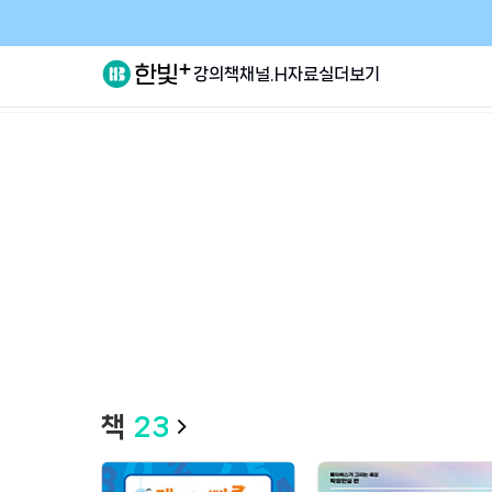
강의
책
채널.H
자료실
더보기
책
23