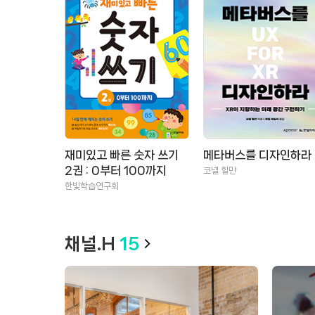
재미있고 빠른 숫자 쓰기
메타버스를 디자인하라
2권 : 0부터 100까지
코넬 힐만
한빛학습연구회
채널.H
15