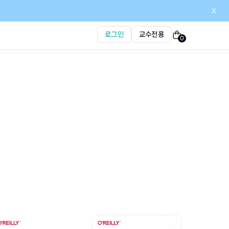
x
로그인
교수전용
0