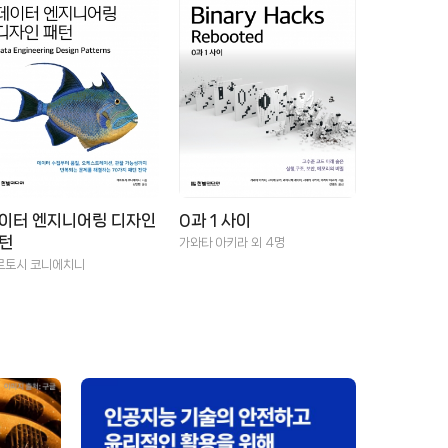
이터 엔지니어링 디자인
0과 1 사이
턴
가와타 아키라 외 4명
르토시 코니에치니