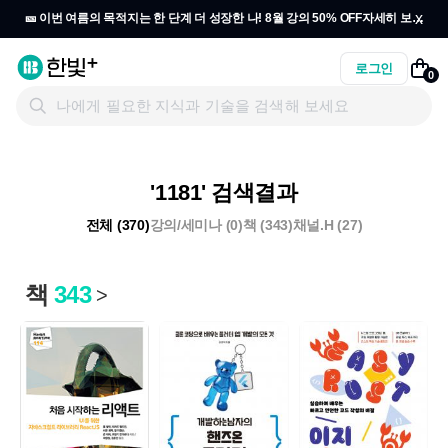
x
🎫 이번 여름의 목적지는 한 단계 더 성장한 나! 8월 강의 50% OFF
자세히 보기
→
로그인
0
'1181' 검색결과
전체 (370)
강의/세미나 (0)
책 (343)
채널.H (27)
책
343
>