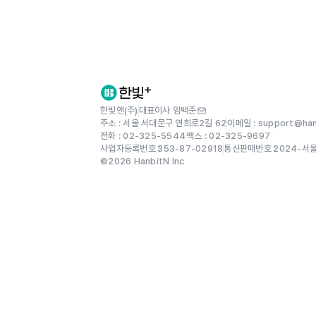
한빛앤(주)
대표이사 임백준
주소 : 서울 서대문구 연희로2길 62
이메일 : support@hanb
전화 : 02-325-5544
팩스 : 02-325-9697
사업자등록번호 :
353-87-02918
통신판매번호 :
2024-서
©
2026
HanbitN Inc