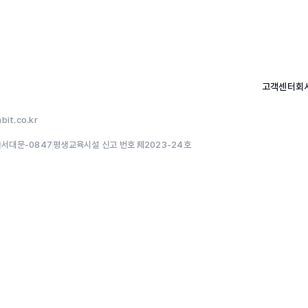
고객센터
회
it.co.kr
울서대문-0847
평생교육시설 신고 번호 :
제2023-24호