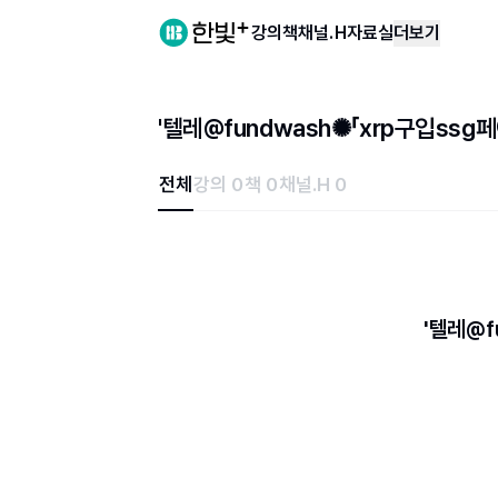
강의
책
채널.H
자료실
더보기
'텔레@fundwash✺「xrp구입ss
전체
강의 0
책 0
채널.H 0
'텔레@f