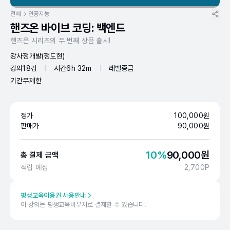
전체
인공지능
핸즈온 바이브 코딩: 백엔드
핸즈온 시리즈의 두 번째 상품 출시!
강사
정개발(정도현)
강의
18강
시간
6h 32m
레벨
중급
기간
무제한
정가
100,000
원
판매가
90,000
원
10
%
90,000
원
총 결제 금액
적립 예정
2,700
P
평생교육이용권 사용안내
이 강의는 평생교육바우처로 결제할 수 있습니다.