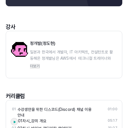
강사
정개발(정도현)
일본과 한국에서 개발자, IT 아키텍트, 컨설턴트로 활
동해온 정개발님은 AWS에서 테크니컬 트레이너와
AWS 학습 서비스인 스킬빌더의 개발자로서 일하면서
더보기
개발자들의 교육에 종사해 왔습니다. 클라우드 기반 기
술과 탄탄한 시스템 설계에 대한 폭넓은 경험을 바탕으
로, 이제는 바이브 코딩의 대중화를 이끌고 있습니다.
커리큘럼
현) 로보코 수석 컨설턴트
전) AWS 소프트웨어 엔지니어, 테크니컬 트레이너
2017 AWS APAC Training Person of Year 수상
01
01:00
수강생만을 위한 디스코드(Discord) 채널 이용
저서/역서: 『나는 프로그래머다』, 『나는 프로그래머다
안내
05:17
01차시_강의 개요
2탄』『배워서 바로 쓰는 14가지 AWS 구축 패턴』, 『실
전 AWS 워크북』
03
31:27