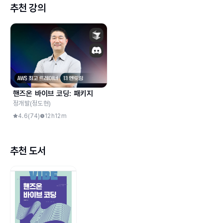
추천 강의
핸즈온 바이브 코딩: 패키지
정개발(정도현)
4.6
(
74
)
12h12m
추천 도서