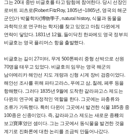
그는 20대 중반 비글호를 타고 탐험에 참여한다. 당시 선장인
로버트 피츠로(Robert FitzRoy, 1805년~1865년, 영국의 해군
군인)가 박물학자(博物學子, natural history, 식물과 동물을
과학적으로 연구하는 학자)를 찾고 있었고 마침 다윈에게
연락이 닿았다. 1831년 12월, 들이닥친 한파에도 영국 정부의
비글호는 영국 플리머스 항을 출발했다.
비글호는 길이 27미터, 무게 500톤짜리 중형 선박으로 선원
70명을 태우고 있었다. 비글호의 임무는 영국 해군의
남아메리카 해안선 지도 개량과 신형 시계 장비 검증이었다.
해안선 조사를 위해 파타고라스, 푸에고 삼, 칠레, 페루 등을
항해했다. 그러다 1835년 9월에 도착한 갈라파고스 제도는
다윈의 연구에 결정적인 역할을 한다. 그곳에는 파충류와
조류가 가득했다. 특히 다윈이 그곳에서 발견한 식물 185종 중
100종은 신종이었다. 즉, 갈라파고스 제도는 새로운 종種의
보고寶庫였던 셈이다. 그는 그곳에서 동식물을 발견한 것을
계기로 진화론에 대한 논리를 조금씩 만들어나갔다.