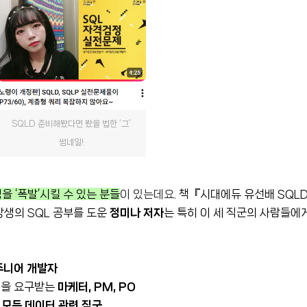
SQLD 준비해봤다면 봤을 법한 ‘그’
썸네일!
을 ‘폭발’시킬 수 있는 분들
이 있는데요.
책『시대에듀 유선배 SQLD
강생의 SQL 공부를 도운
정미나
저자
는 특히 이 세 직군의 사람들에
주니어 개발자
력을 요구받는
마케터, PM, PO
는
모든 데이터 관련 직군