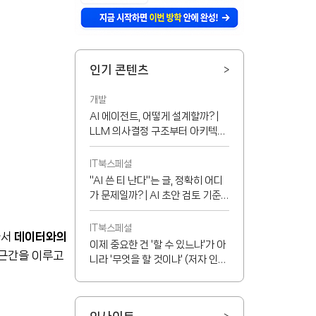
인기 콘텐츠
>
개발
AI 에이전트, 어떻게 설계할까? |
LLM 의사결정 구조부터 아키텍처
선택 기준까지
IT북스페셜
"AI 쓴 티 난다"는 글, 정확히 어디
가 문제일까? | AI 초안 검토 기준
8가지
IT북스페셜
라서
데이터와의
이제 중요한 건 '할 수 있느냐'가 아
 근간을 이루고
니라 '무엇을 할 것이냐' (저자 인터
뷰)