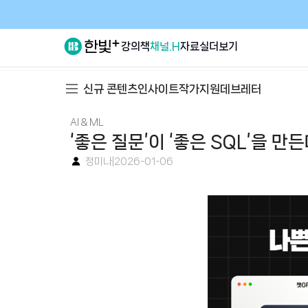
강의
책
채널.H
자료실
더보기
신규 콘텐츠
인사이트
작가지원
데브레터
AI & ML
‘좋은 질문’이 ‘좋은 SQL’을 만
정미나
|
2026-01-06