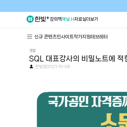
강의
책
채널.H
자료실
더보기
신규 콘텐츠
인사이트
작가지원
데브레터
개발
SQL 대표강사의 비밀노트에 적힌
한빛양
|
2021-10-06