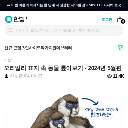
x
🎫 이번 여름의 목적지는 한 단계 더 성장한 나! 8월 강의 50% OFF
자세히 보기
→
로그인
0
신규 콘텐츠
인사이트
작가지원
데브레터
개발
오라일리 표지 속 동물 톺아보기 - 2024년 5월편
|
2024-05-23
11.4K
한빛