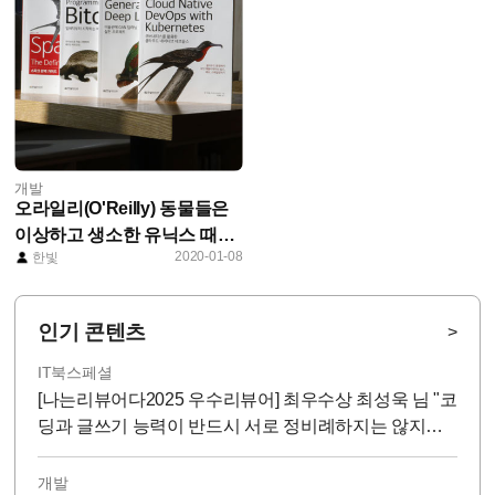
개발
오라일리(O'Reilly) 동물들은
이상하고 생소한 유닉스 때문
2020-01-08
한빛
에 만들어졌다?!
인기 콘텐츠
>
IT북스페셜
[나는리뷰어다2025 우수리뷰어] 최우수상 최성욱 님 "코
딩과 글쓰기 능력이 반드시 서로 정비례하지는 않지
만...!"
개발