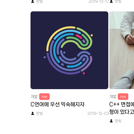
한빛
2019-12-17
한빛
개발
개발
Hot
Hot
C언어에 우선 익숙해지자
C++ 면접
형이 있다고
한빛
2019-12-03
면 필독! (1)
한빛