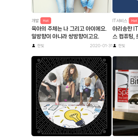
개발
IT서비스
Hot
Hot
육아의 주체는 나 그리고 아이에요.
아리송한 IT 
일방향이 아니라 쌍방향이고요.
스 컴퓨팅,
니스와 스타
한빛
2020-01-31
한빛