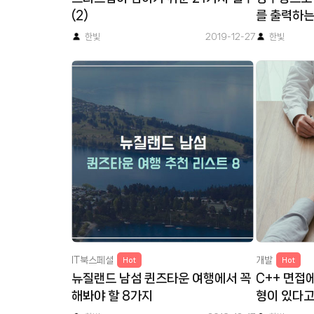
(2)
를 출력하는
한빛
2019-12-27
한빛
IT북스페셜
개발
Hot
Hot
뉴질랜드 남섬 퀸즈타운 여행에서 꼭
C++ 면접
해봐야 할 8가지
형이 있다고
면 필독! (2