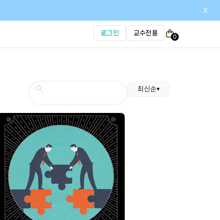
x
로그인
교수전용
0
최신순
▾