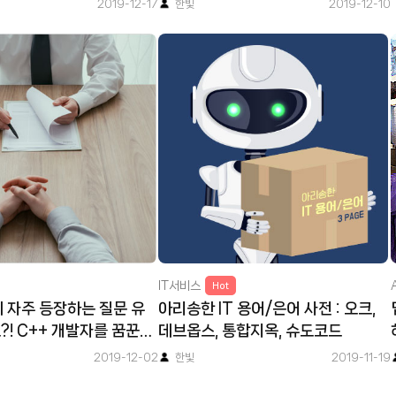
2019-12-17
한빛
2019-12-10
IT서비스
Hot
에 자주 등장하는 질문 유
아리송한 IT 용어/은어 사전 : 오크,
?! C++ 개발자를 꿈꾼다
데브옵스, 통합지옥, 슈도코드
2019-12-02
한빛
2019-11-19