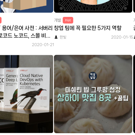
개발
Hot
용어/은어 사전 : 서버리
창업 팀에 꼭 필요한 5가지 역할
 로코드 노코드, 스몰 비즈
한빛
2020-01-15
트업, 피벗, 캐즘
2020-01-21