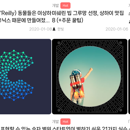
개발
Hot
Reilly) 동물들은 이상하
미쉐린 빕 그루망 선정, 상하이 맛집
유닉스 때문에 만들어졌
8 (+주문 꿀팁)
2020-01-08
한빛
2020-01-06
개발
Hot
표현할 수 있는 숫자 범위
스타트업이 범하기 쉬운 21가지 실수