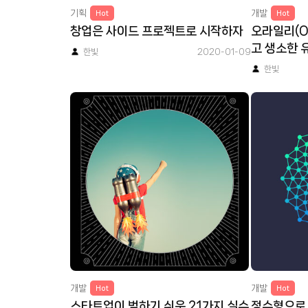
기획
개발
Hot
Hot
창업은 사이드 프로젝트로 시작하자
오라일리(O'
고 생소한 
한빛
2020-01-09
다?!
한빛
개발
개발
Hot
Hot
스타트업이 범하기 쉬운 21가지 실수
정수형으로 