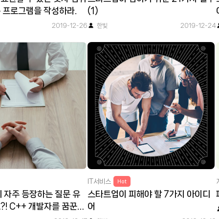
 프로그램을 작성하라.
(1)
2019-12-26
한빛
2019-12-24
IT서비스
Hot
에 자주 등장하는 질문 유
스타트업이 피해야 할 7가지 아이디
?! C++ 개발자를 꿈꾼다
어
)